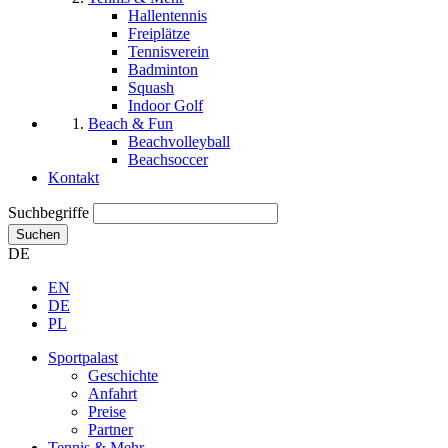
Hallentennis
Freiplätze
Tennisverein
Badminton
Squash
Indoor Golf
Beach & Fun
Beachvolleyball
Beachsoccer
Kontakt
Suchbegriffe
Suchen
DE
EN
DE
PL
Sportpalast
Geschichte
Anfahrt
Preise
Partner
Tennis & Mehr